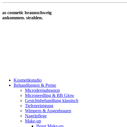
as cosmetic braunschweig
ankommen. strahlen.
Kosmetikstudio
Behandlungen & Preise
Microdermabrasion
Microneedling & BB Glow
Gesichtsbehandlung klassisch
Tiefenreinigung
Wimpern & Augenbrauen
Nagelpflege
Make-up
Braut Make-up